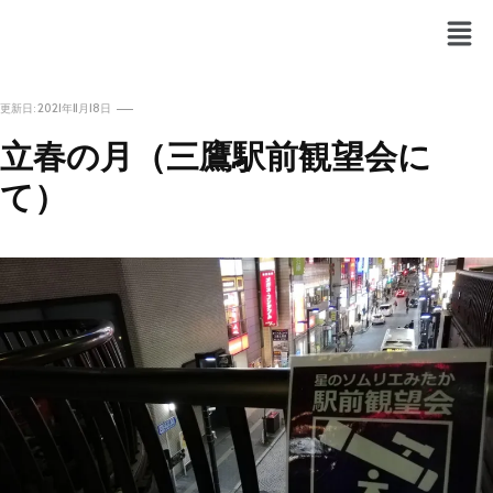
RTRET
星空さんぽ
更新日:
2021年11月18日
立春の月（三鷹駅前観望会に
て）