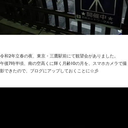
令和2年立春の夜、東京・三鷹駅前にて観望会がありました。
午後7時半頃、南の空高くに輝く月齢10の月を、スマホカメラで撮
影できたので、ブログにアップしておくことに☆彡