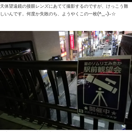
天体望遠鏡の接眼レンズにあてて撮影するのですが、けっこう難
しいんです。何度か失敗のち、ようやくこの一枚(^_-)-☆