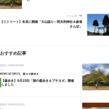
次の記事
【リトリート】冬至に開催「大山詣り～阿夫利神社＆参道
さんぽ」
おすすめ記事
更新日:
2021年12月11日
NEWS &TOPICS
森ヨガ森歩き
【森歩き】11月23日「朝の森歩き＆プチヨガ」開催
しました
更新日:
2021年12月9日